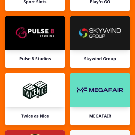
Sport Slots
Play'n GO
Pulse 8 Studios
Skywind Group
Twice as Nice
MEGAFAIR