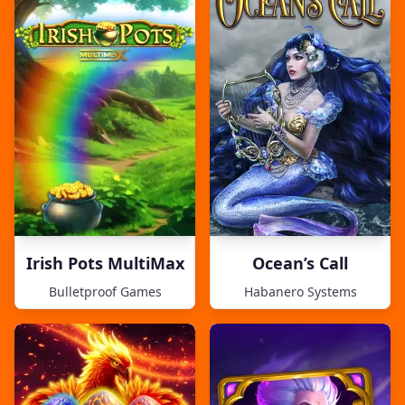
Irish Pots MultiMax
Ocean’s Call
Bulletproof Games
Habanero Systems