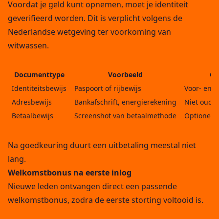
Voordat je geld kunt opnemen, moet je identiteit
geverifieerd worden. Dit is verplicht volgens de
Nederlandse wetgeving ter voorkoming van
witwassen.
Documenttype
Voorbeeld
Op
Identiteitsbewijs
Paspoort of rijbewijs
Voor- en 
Adresbewijs
Bankafschrift, energierekening
Niet oude
Betaalbewijs
Screenshot van betaalmethode
Optioneel
Na goedkeuring duurt een uitbetaling meestal niet
lang.
Welkomstbonus na eerste inlog
Nieuwe leden ontvangen direct een passende
welkomstbonus, zodra de eerste storting voltooid is.