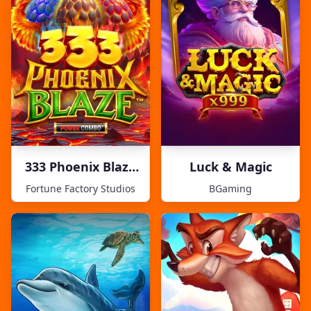
333 Phoenix Blaze
Luck & Magic
POWER COMBO
Fortune Factory Studios
BGaming